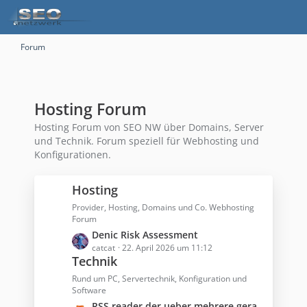
Forum
Hosting Forum
Hosting Forum von SEO NW über Domains, Server
und Technik. Forum speziell für Webhosting und
Konfigurationen.
Hosting
Provider, Hosting, Domains und Co. Webhosting
Forum
L
Denic Risk Assessment
e
catcat
22. April 2026 um 11:12
Technik
t
z
Rund um PC, Servertechnik, Konfiguration und
t
Software
e
L
RSS reader der ueber mehrere geraete synchronisiert?