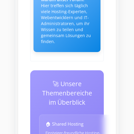
Hier treffen sich täglich
viele Hosting-Experten,
Webentwicklern und IT-
Administratoren, um ihr
Wissen zu teilen und
gemeinsam Lösungen zu
finden.
🚀 Unsere
Themenbereiche
im Überblick
🏠 Shared Hosting
Einsteiger-freundliche Hosting-