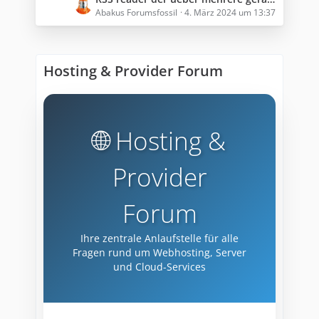
B
e
Abakus Forumsfossil
4. März 2024 um 13:37
e
t
i
z
t
t
r
Hosting & Provider Forum
e
ä
B
g
e
e
i
t
🌐 Hosting &
r
ä
Provider
g
e
Forum
Ihre zentrale Anlaufstelle für alle
Fragen rund um Webhosting, Server
und Cloud-Services