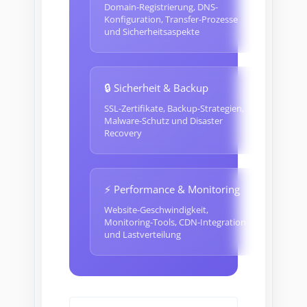
Domain-Registrierung, DNS-
Konfiguration, Transfer-Prozesse
und Sicherheitsaspekte
🔒 Sicherheit & Backup
SSL-Zertifikate, Backup-Strategien,
Malware-Schutz und Disaster
Recovery
⚡ Performance & Monitoring
Website-Geschwindigkeit,
Monitoring-Tools, CDN-Integration
und Lastverteilung