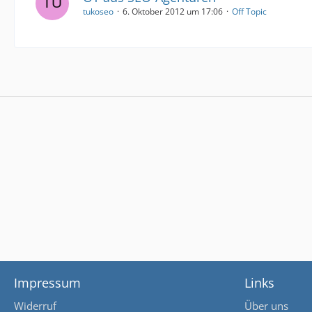
tukoseo
6. Oktober 2012 um 17:06
Off Topic
Impressum
Links
Widerruf
Über uns