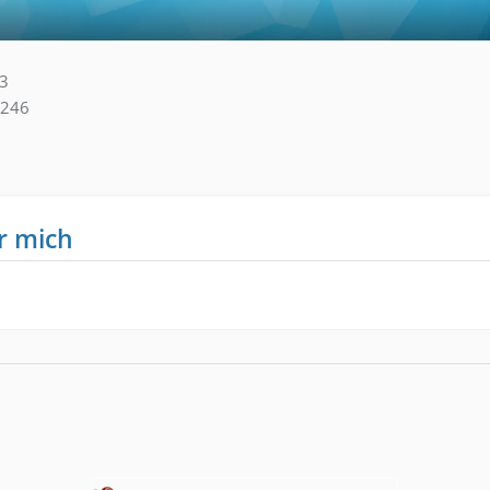
53
246
r mich