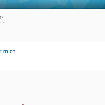
27
12
r mich