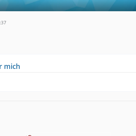
:37
r mich