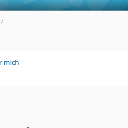
57
r mich