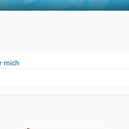
7
r mich