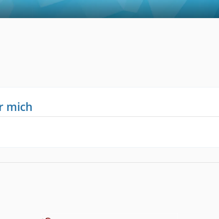
3
r mich