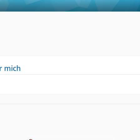
1
r mich