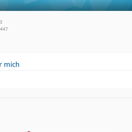
33
447
r mich