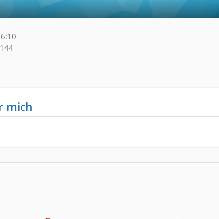
16:10
144
r mich