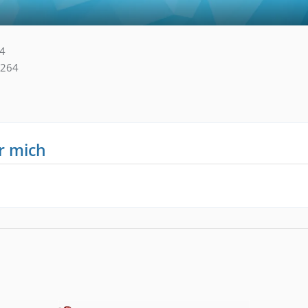
34
264
r mich