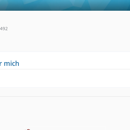
2
492
r mich