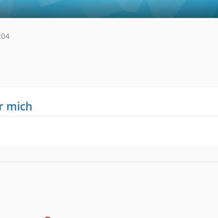
:04
r mich