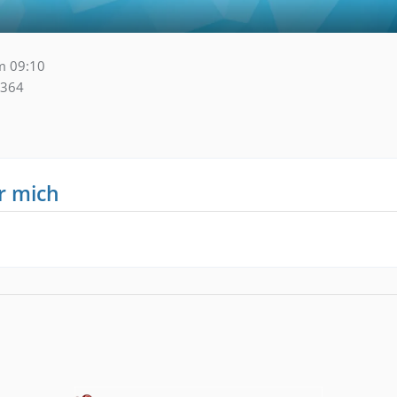
m 09:10
364
r mich