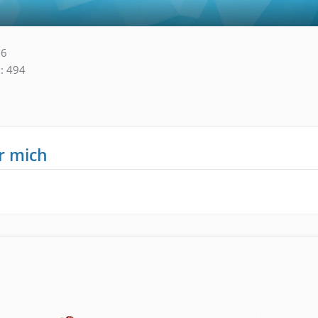
06
494
r mich