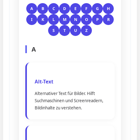
A
B
C
D
E
F
G
H
I
K
L
M
N
O
P
R
S
T
U
Z
A
Alt-Text
Alternativer Text für Bilder. Hilft
Suchmaschinen und Screenreadern,
Bildinhalte zu verstehen.