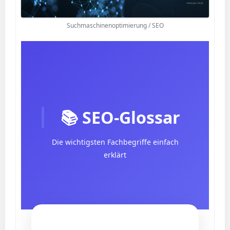
Suchmaschinenoptimierung / SEO
📚 SEO-Glossar
Die wichtigsten Fachbegriffe einfach
erklärt