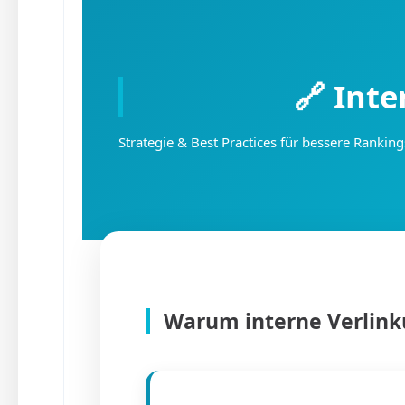
🔗 Int
Strategie & Best Practices für bessere Ranking
Warum interne Verlinku