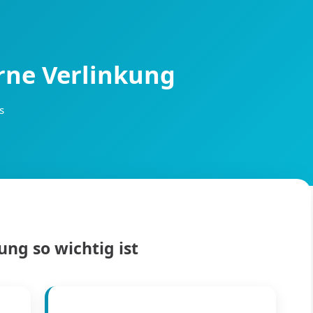
erne Verlinkung
s
ng so wichtig ist