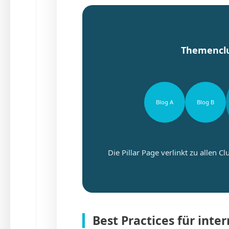
Themenclu
Blog A
Blog B
Die Pillar Page verlinkt zu allen C
Best Practices für inte