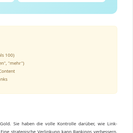
als 100)
en", "mehr")
 Content
inks
Gold. Sie haben die volle Kontrolle darüber, wie Link-
d. Eine strategische Verlinkung kann Rankings verbessern,