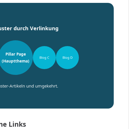
ster durch Verlinkung
Pillar Page
Blog C
Blog D
(Hauptthema)
luster-Artikeln und umgekehrt.
rne Links