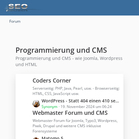
Forum
Programmierung und CMS
Programmierung und CMS - wie Joomla, Wordpress
und HTML
Coders Corner
Serverseitig: PHP, Java, Pearl, usw. - Browserseitig:
HTML, CSS, JavaScript usw.
L
WordPress - Statt 404 einen 410 senden
e
Synonym
19. November 2024 um 06:24
Webmaster Forum und CMS
t
z
Webmaster Forum für Joomla, Typo3, Wordpress,
t
Piwik, Drupal und weitere CMS inklusive
Forensysteme
e
B
L
Matomo 5