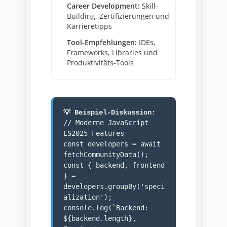
Career Development:
Skill-
Building, Zertifizierungen und
Karrieretipps
Tool-Empfehlungen:
IDEs,
Frameworks, Libraries und
Produktivitäts-Tools
💡 Beispiel-Diskussion:
// Moderne JavaScript
ES2025 Features
const developers = await
fetchCommunityData();
const { backend, frontend
} =
developers.groupBy('speci
alization');
console.log(`Backend:
${backend.length},