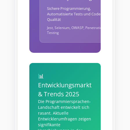
Sichere Programmierung,
Automatisierte Tests und Code-
Qualität
Jest, Selenium, OWASP, Penetration
Testing
📊
Entwicklungsmarkt
& Trends 2025
Die Programmiersprachen-
Landschaft entwickelt sich
rasant. Aktuelle
Entwicklerumfragen zeigen
signifikante