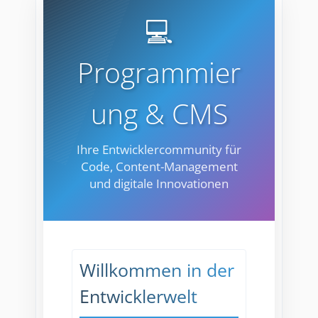
ä
💻
g
e
Programmier
ung & CMS
Ihre Entwicklercommunity für
Code, Content-Management
und digitale Innovationen
Willkommen in der
Entwicklerwelt