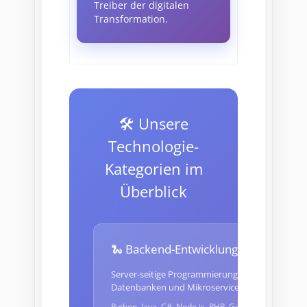
Treiber der digitalen
Transformation.
🛠️ Unsere
Technologie-
Kategorien im
Überblick
🐍 Backend-Entwicklung
Server-seitige Programmierung, APIs,
Datenbanken und Mikroservices
Python, Java, C#, Node.js, PHP, Go, Rust