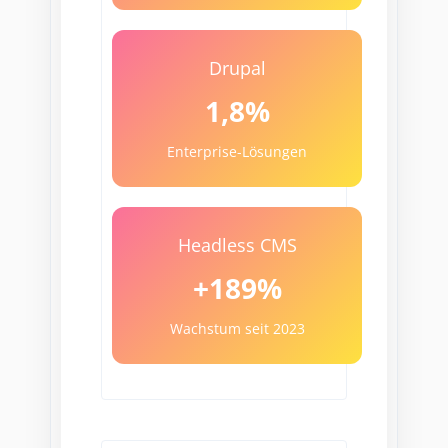
Drupal
1,8%
Enterprise-Lösungen
Headless CMS
+189%
Wachstum seit 2023