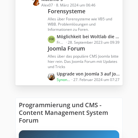
e
e
Alex07
8. März 2024 um 06:46
Forensysteme
i
t
t
z
Alles über Forensysteme wie VB5 und
r
t
WBB. Problemlösungen und
ä
Informationen zu Foren.
e
g
B
L
Möglichkeit bei Woltlab die Beschreibung der Unterforen (1 Ebene) auf der Forenübersicht zu deaktivieren?
e
e
e
Frank-L
28. September 2023 um 09:39
Joomla Forum
i
t
t
z
Alles über das populäre CMS Joomla bitte
r
t
hier rein. Das Joomla Forum mit Updates
ä
und Tricks
e
g
B
L
Upgrade von Joomla 3 auf Joomla! 4: Eine Einführung vom Experten
e
e
e
Synonym
27. Februar 2024 um 07:27
i
t
t
z
r
t
Programmierung und CMS -
ä
e
g
B
Content Management System
e
e
Forum
i
t
r