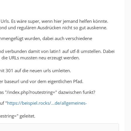
 Urls. Es wäre super, wenn hier jemand helfen könnte.
Cond und regulären Ausdrücken nicht so gut auskenne.
ammengefügt wurden, dabei auch verschiedene
 verbunden damit von latin1 auf utf-8 umstellen. Dabei
d die URLs mussten neu erzeugt werden.
mit 301 auf die neuen urls umleiten.
er baseurl und vor dem eigentlichen Pfad.
as "/index.php?routestring=" dazwischen funkt?
uf "
https://beispiel.rocks/...de/allgemeines-
string=" geleitet.