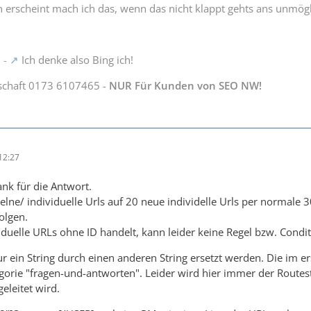
 erscheint mach ich das, wenn das nicht klappt gehts ans unmög
 -
Ich denke also Bing ich!
schaft 0173 6107465 -
NUR Für Kunden von SEO NW!
12:27
nk für die Antwort.
zelne/ individuelle Urls auf 20 neue individelle Urls per normale 
olgen.
duelle URLs ohne ID handelt, kann leider keine Regel bzw. Conditi
nur ein String durch einen anderen String ersetzt werden. Die im 
gorie "fragen-und-antworten". Leider wird hier immer der Routestr
eleitet wird.