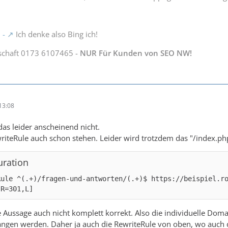
 -
Ich denke also Bing ich!
schaft 0173 6107465 -
NUR Für Kunden von SEO NW!
13:08
das leider anscheinend nicht.
writeRule auch schon stehen. Leider wird trotzdem das "/index.php
uration
Rule ^(.+)/fragen-und-antworten/(.+)$ https://beispiel.r
[R=301,L]
e Aussage auch nicht komplett korrekt. Also die individuelle Dom
angen werden. Daher ja auch die RewriteRule von oben, wo auch d