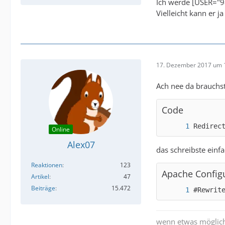
Ich werde [USER="9
Vielleicht kann er ja
17. Dezember 2017 um 
Ach nee da brauchste
Code
Redirec
Online
Alex07
das schreibste einfa
Reaktionen
123
Apache Config
Artikel
47
Beiträge
15.472
#Rewrit
wenn etwas möglich