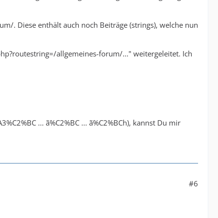
m/. Diese enthält auch noch Beiträge (strings), welche nun
hp?routestring=/allgemeines-forum/..." weitergeleitet. Ich
eispiel.rocks/developers.google.com/speed/docs/bes
%A3%C2%BC ... ã%C2%BC ... ã%C2%BCh), kannst Du mir
#6