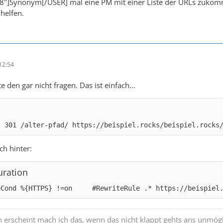
8"]Synonym[/USER] mal eine PM mit einer Liste der URLs zukom
 helfen.
12:54
 den gar nicht fragen. Das ist einfach...
t 301 /alter-pfad/ https://beispiel.rocks/beispiel.rocks
ch hinter:
uration
eCond %{HTTPS} !=on     #RewriteRule .* https://beispiel
 erscheint mach ich das, wenn das nicht klappt gehts ans unmög