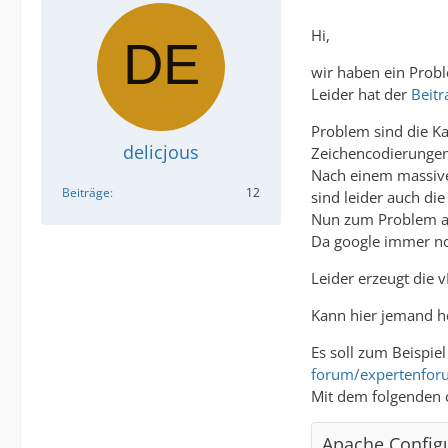
Hi,
wir haben ein Probl
Leider hat der
Beitr
Problem sind die K
delicjous
Zeichencodierungen
Nach einem massive
Beiträge
12
sind leider auch di
Nun zum Problem an
Da google immer noch
Leider erzeugt die 
Kann hier jemand he
Es soll zum Beispiel
forum/expertenfor
Mit dem folgenden c
Apache Config