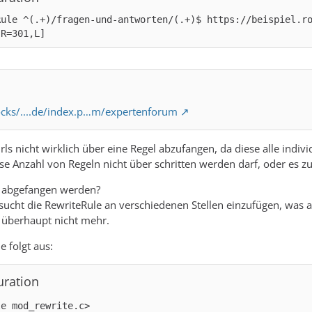
Rule ^(.+)/fragen-und-antworten/(.+)$ https://beispiel.r
[R=301,L]
rocks/....de/index.p…m/expertenforum
rls nicht wirklich über eine Regel abzufangen, da diese alle indi
sse Anzahl von Regeln nicht über schritten werden darf, oder e
 abgefangen werden?
rsucht die RewriteRule an verschiedenen Stellen einzufügen, was 
s überhaupt nicht mehr.
e folgt aus:
uration