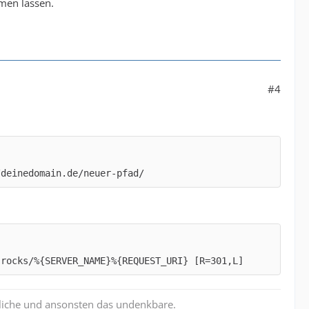
men lassen.
#4
/deinedomain.de/neuer-pfad/
.rocks/%{SERVER_NAME}%{REQUEST_URI} [R=301,L]
liche und ansonsten das undenkbare.