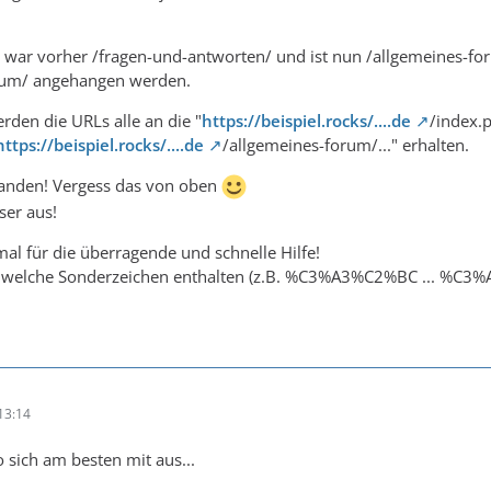
war vorher /fragen-und-antworten/ und ist nun /allgemeines-foru
rum/ angehangen werden.
rden die URLs alle an die "
https://beispiel.rocks/....de
/index.p
https://beispiel.rocks/....de
/allgemeines-forum/..." erhalten.
standen! Vergess das von oben
ser aus!
ss and js should use private for proxy caching https://b
al für die überragende und schnelle Hilfe!
, welche Sonderzeichen enthalten (z.B. %C3%A3%C2%BC ... %C3
13:14
sich am besten mit aus...