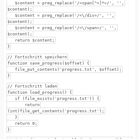
$content = preg_replace('/<span[^>]*>/', '',
$content);
$content = preg_replace('/<\/div>/', '',
$content);
$content = preg_replace('/<\/span>/', '',
$content);
return $content;
}
// Fortschritt speichern
function save_progress($offset) {
file_put_contents('progress.txt', $offset);
}
// Fortschritt laden
function load_progress() {
if (file_exists('progress.txt')) {
return
(int)file_get_contents('progress.txt');
}
return 0;
}