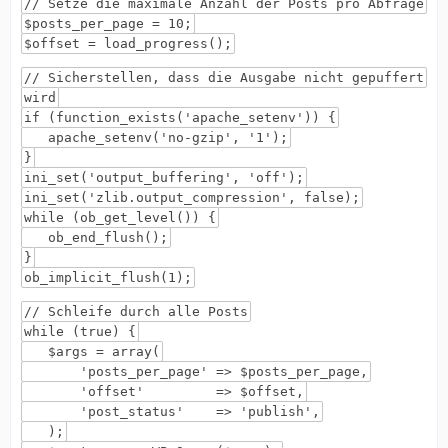
// Setze die maximale Anzahl der Posts pro Abfrage
$posts_per_page = 10;
$offset = load_progress();
// Sicherstellen, dass die Ausgabe nicht gepuffert
wird
if (function_exists('apache_setenv')) {
apache_setenv('no-gzip', '1');
}
ini_set('output_buffering', 'off');
ini_set('zlib.output_compression', false);
while (ob_get_level()) {
ob_end_flush();
}
ob_implicit_flush(1);
// Schleife durch alle Posts
while (true) {
$args = array(
'posts_per_page' => $posts_per_page,
'offset' => $offset,
'post_status' => 'publish',
);