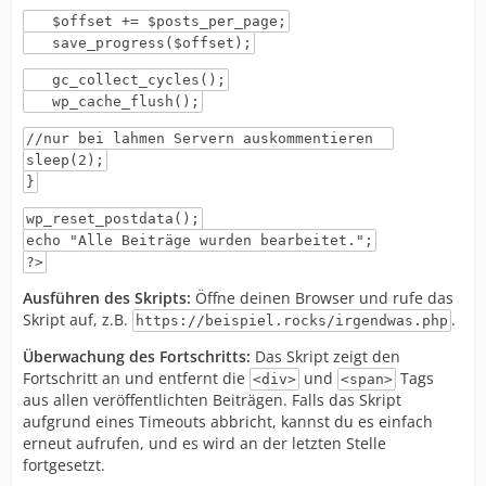
$offset += $posts_per_page;
save_progress($offset);
gc_collect_cycles();
wp_cache_flush();
//nur bei lahmen Servern auskommentieren
sleep(2);
}
wp_reset_postdata();
echo "Alle Beiträge wurden bearbeitet.";
?>
Ausführen des Skripts:
Öffne deinen Browser und rufe das
Skript auf, z.B.
.
https://beispiel.rocks/irgendwas.php
Überwachung des Fortschritts:
Das Skript zeigt den
Fortschritt an und entfernt die
und
Tags
<div>
<span>
aus allen veröffentlichten Beiträgen. Falls das Skript
aufgrund eines Timeouts abbricht, kannst du es einfach
erneut aufrufen, und es wird an der letzten Stelle
fortgesetzt.