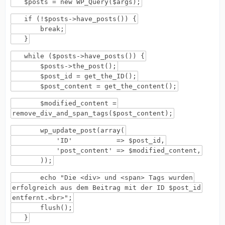
$posts = new WP_Query($args);
if (!$posts->have_posts()) {
break;
}
while ($posts->have_posts()) {
$posts->the_post();
$post_id = get_the_ID();
$post_content = get_the_content();
$modified_content =
remove_div_and_span_tags($post_content);
wp_update_post(array(
'ID' => $post_id,
'post_content' => $modified_content,
));
echo "Die <div> und <span> Tags wurden
erfolgreich aus dem Beitrag mit der ID $post_id
entfernt.<br>";
flush();
}