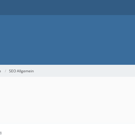
m
SEO Allgemein
58