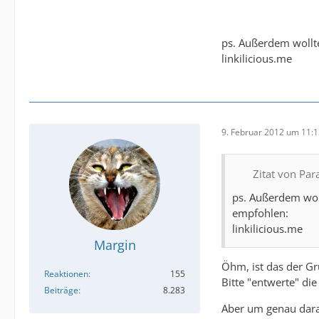
ps. Außerdem wollte
linkilicious.me
9. Februar 2012 um 11:
Zitat von Pa
ps. Außerdem woll
empfohlen:
linkilicious.me
Margin
Öhm, ist das der G
Reaktionen
155
Bitte "entwerte" die
Beiträge
8.283
Aber um genau dara