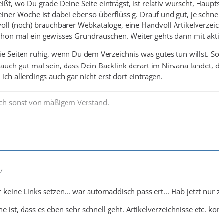
ißt, wo Du grade Deine Seite einträgst, ist relativ wurscht, Haup
ner Woche ist dabei ebenso überflüssig. Drauf und gut, je schnelle
oll (noch) brauchbarer Webkataloge, eine Handvoll Artikelverzei
chon mal ein gewisses Grundrauschen. Weiter gehts dann mit akt
e Seiten ruhig, wenn Du dem Verzeichnis was gutes tun willst. 
uch gut mal sein, dass Dein Backlink derart im Nirvana landet, 
ich allerdings auch gar nicht erst dort eintragen.
uch sonst von mäßigem Verstand.
17
r keine Links setzen... war automaddisch passiert... Hab jetzt nur 
he ist, dass es eben sehr schnell geht. Artikelverzeichnisse etc. 