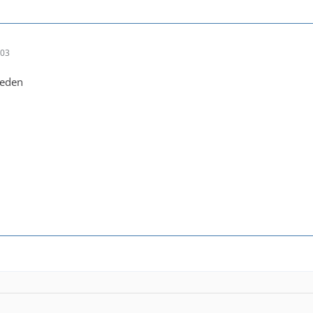
:03
rieden