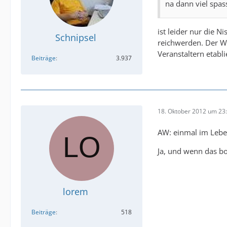
na dann viel spa
ist leider nur die N
Schnipsel
reichwerden. Der Wa
Veranstaltern etablie
Beiträge
3.937
18. Oktober 2012 um 23
AW: einmal im Leb
Ja, und wenn das bo
lorem
Beiträge
518