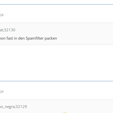
:28
cat;32130
on fast in den Spamfilter packen
:29
no_negra;32129