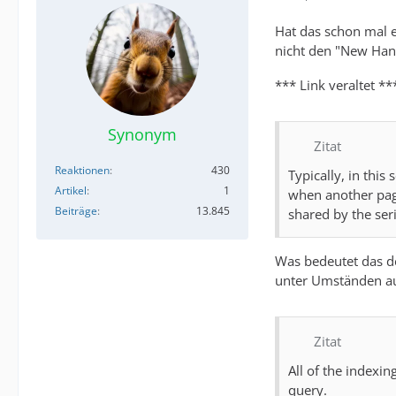
Hat das schon mal e
nicht den "New Hand
*** Link veraltet **
Synonym
Zitat
Reaktionen
430
Typically, in this
Artikel
1
when another page
Beiträge
13.845
shared by the seri
Was bedeutet das de
unter Umständen au
Zitat
All of the indexin
query.