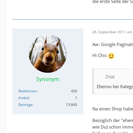
die erste Seite der
26. September 2011 um 
Aw: Google Paginat
Hi Chis
Zitat
Synonym
Ebenso bei Katego
Reaktionen
430
Artikel
1
Beiträge
13.845
Na einen Shop habe 
Bezüglich der "ehem
wie Du) schon immer