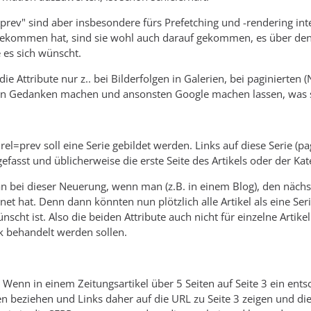
=prev" sind aber insbesondere fürs Prefetching und -rendering int
kommen hat, sind sie wohl auch darauf gekommen, es über den W
e es sich wünscht.
ie Attribute nur z.. bei Bilderfolgen in Galerien, bei paginierten 
en Gedanken machen und ansonsten Google machen lassen, was s
el=prev soll eine Serie gebildet werden. Links auf diese Serie (pa
sst und üblicherweise die erste Seite des Artikels oder der Kat
 bei dieser Neuerung, wenn man (z.B. in einem Blog), den nächs
net hat. Denn dann könnten nun plötzlich alle Artikel als eine S
ünscht ist. Also die beiden Attribute auch nicht für einzelne Arti
k behandelt werden sollen.
 Wenn in einem Zeitungsartikel über 5 Seiten auf Seite 3 ein entsc
n beziehen und Links daher auf die URL zu Seite 3 zeigen und di