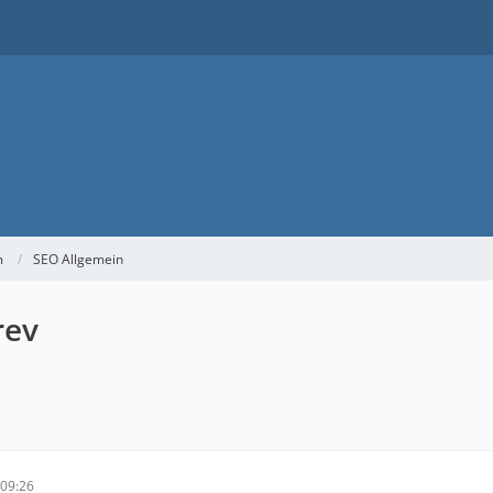
m
SEO Allgemein
rev
09:26