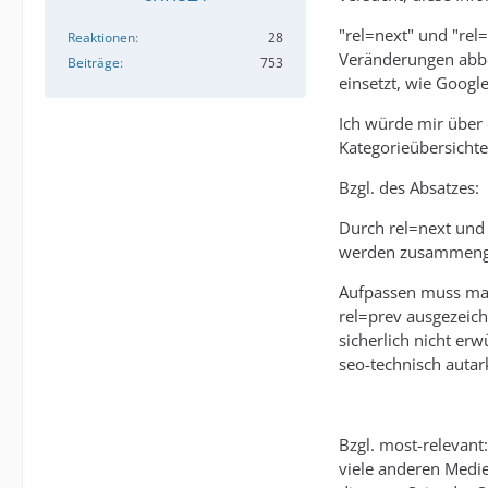
"rel=next" und "rel
Reaktionen
28
Veränderungen abbe
Beiträge
753
einsetzt, wie Googl
Ich würde mir über d
Kategorieübersicht
Bzgl. des Absatzes:
Durch rel=next und r
werden zusammengefa
Aufpassen muss man
rel=prev ausgezeich
sicherlich nicht erw
seo-technisch autar
Bzgl. most-relevant:
viele anderen Medie