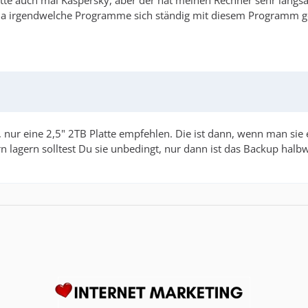
 Hatte auch mal Kaspersky, aber der hat meinen´Rechner sehr lan
, da irgendwelche Programme sich ständig mit diesem Programm g
ur eine 2,5" 2TB Platte empfehlen. Die ist dann, wenn man sie ex
ern lagern solltest Du sie unbedingt, nur dann ist das Backup halb