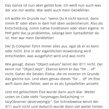
Das Ganze ist nun aber gelöst bzw. ich weiß nun auch was
der von mir wollte. War wohl auch mein Denkfehler.
Ich wollte im Grunde nur: "wenn Du A nicht kannst, dann
nimm B" oder eben in dem Fall oben andersherum. Also als
Entscheidung, nimm native Funktionen oder eben eigene. In
PHP geht das ja problemlos, solange kein Syntaxfehler da
ist. Hier war mein Denkfehler!
Der JS-Compiler führt immer alles aus, egal ob er es kann
oder nicht. Erst in der eigentlichen Anwendung wird
entschieden, was ausgeführt wird und was nicht.
Wie gesagt, dieses "Object.values" kennt der IE11 nicht. Der
kennt nur "Object.keys". Ebenso kennt er das "for ... of"
nicht. Daher die beiden if/else, die im Inneren im Grunde
das gleiche tun. Und eben genau dieses "for ... of" im Else
wirft dann den Fehler, weil er es als Syntaxfehler ansieht.
Und mit gelöschtem Else wurde dann auch klar. Weiter
unten im Code steht "lazyImages.forEach(img =>
lazyObserver.observe(img));". Die Schreibweise kennt der
IE11 auch nicht und dadurch wurde dann viel weiter hinten