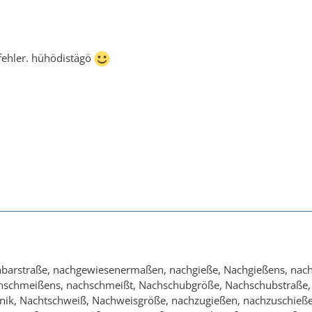
 fehler. hühödistägö
barstraße, nachgewiesenermaßen, nachgieße, Nachgießens, nach
schmeißens, nachschmeißt, Nachschubgröße, Nachschubstraße, n
onik, Nachtschweiß, Nachweisgröße, nachzugießen, nachzuschie