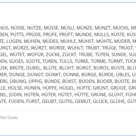
NÜS, NÜSSE, NÜTZE, MÜSSE, MÜSLI, MÜNZE, MÜNZT, MÜOIG, MÜ
EN, PÜTTS, PRÜDE, PRÜFE, PRÜFT, MÜNDE, MÜLLS, KÜSTE, KÜSS
FTE, LÜGEN, MÜHEN, MÜDES, MÜHLE, MÜHST, MÜHTE, MÜDER, 
RGT, WÜRZE, WÜRZT, WÜRDE, WÜHLT, TRÜBT, TRÜGE, TRÜGT, 
GEL, WÜTET, WOFÜR, ZÜCKE, ZÜCKT, TRÜBE, TÜTEN, SÜNDE, SÜ
EN, SÜOES, SÜOTE, TÜREN, TÜLLS, TÜRKE, TÜRME, TÜRMT, TÜCK
SK, BRÜTE, DÜBEL, BLÜTE, BLÜHT, BÜRGT, BÜROS, BÜSTE, BL
RER, DÜNGE, DÜNGT, DÜNKT, DÜNNE, BÜRGE, BÜRDE, ÜBLES, ÜB
ERS, ÜBUNG, ÜPPIG, BÜNDE, BÜKST, BÜOEN, BÜOER, BÜOTE, B
LLE, HÜLSE, HÜNEN, HÜPFE, HÜGEL, HÜFTE, GRÜNT, GRÜOE, GR
EL, JÜDIN, HÜTEN, HÜTER, HÜTET, HÜTTE, GRÜNE, GLÜHT, FÜHRT
TE, FÜOEN, FÜRST, GEÜBT, GÜTIG, GEMÜT, GLÜCK, GLÜHE, GÜT
les Gute.