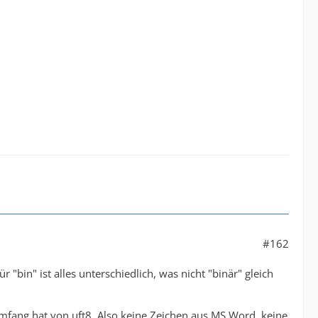
#162
"bin" ist alles unterschiedlich, was nicht "binär" gleich
Umfang hat von uft8. Also keine Zeichen aus MS Word, keine