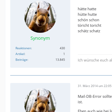
hätte hatte
hütte hutte
schön schon
töricht toricht
schätz schatz
Synonym
Reaktionen
430
Artikel
1
Beiträge
13.845
Ich wünsche euch al
31. März 2014 um 22:05
Mail-DB-Error sollte
ist.
Eben auch wie bei l