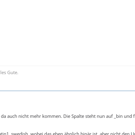
les Gute.
 da auch nicht mehr kommen. Die Spalte steht nun auf _bin und für 
atin1_swedish, wobei das eben ähnlich binär ist, aber nicht den 