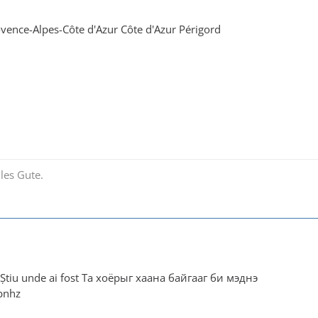
vence-Alpes-Côte d'Azur Côte d'Azur Périgord
les Gute.
is Știu unde ai fost Та хоёрыг хаана байгааг би мэднэ
gbnhz