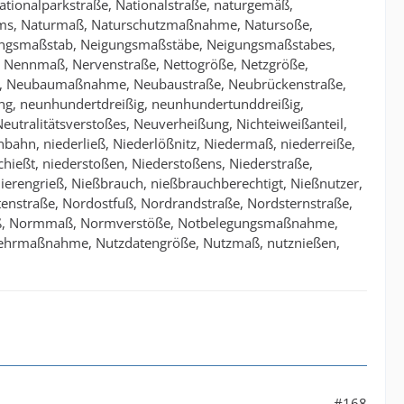
ionalparkstraße, Nationalstraße, naturgemäß,
ums, Naturmaß, Naturschutzmaßnahme, Natursoße,
gungsmaßstab, Neigungsmaßstäbe, Neigungsmaßstabes,
, Nennmaß, Nervenstraße, Nettogröße, Netzgröße,
g, Neubaumaßnahme, Neubaustraße, Neubrückenstraße,
ng, neunhundertdreißig, neunhundertunddreißig,
Neutralitätsverstoßes, Neuverheißung, Nichteiweißanteil,
bahn, niederließ, Niederlößnitz, Niedermaß, niederreiße,
chießt, niederstoßen, Niederstoßens, Niederstraße,
ierengrieß, Nießbrauch, nießbrauchberechtigt, Nießnutzer,
enstraße, Nordostfuß, Nordrandstraße, Nordsternstraße,
maß, Normmaß, Normverstöße, Notbelegungsmaßnahme,
hrmaßnahme, Nutzdatengröße, Nutzmaß, nutznießen,
#168