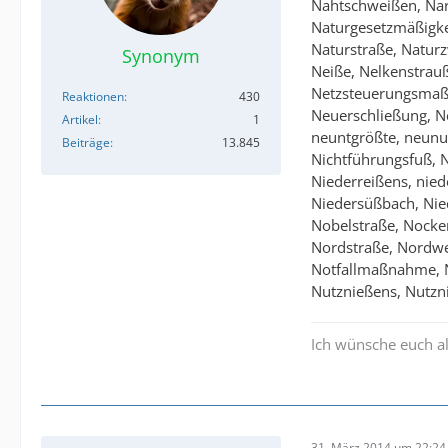
Nahtschweißen, Nar
Naturgesetzmäßigk
Naturstraße, Natur
Synonym
Neiße, Nelkenstrau
Netzsteuerungsmaß
Reaktionen
430
Neuerschließung, N
Artikel
1
neuntgrößte, neunun
Beiträge
13.845
Nichtführungsfuß, N
Niederreißens, nied
Niedersüßbach, Nied
Nobelstraße, Nocke
Nordstraße, Nordw
Notfallmaßnahme, 
Nutznießens, Nutzni
Ich wünsche euch al
31. März 2014 um 22:24