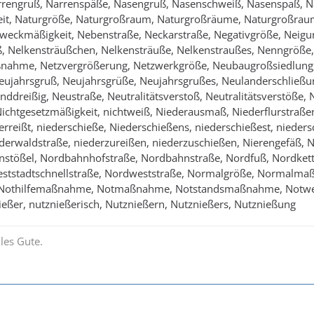
rengruß, Narrenspäße, Nasengruß, Nasenschweiß, Nasenspaß, Nat
eit, Naturgröße, Naturgroßraum, Naturgroßräume, Naturgroßra
zweckmäßigkeit, Nebenstraße, Neckarstraße, Negativgröße, Nei
ß, Nelkensträußchen, Nelkensträuße, Nelkenstraußes, Nenngröße
nahme, Netzvergrößerung, Netzwerkgröße, Neubaugroßsiedlun
eujahrsgruß, Neujahrsgrüße, Neujahrsgrußes, Neulanderschließu
ddreißig, Neustraße, Neutralitätsverstoß, Neutralitätsverstöße, 
ichtgesetzmäßigkeit, nichtweiß, Niederausmaß, Niederflurstraßen
erreißt, niederschieße, Niederschießens, niederschießest, nieders
erwaldstraße, niederzureißen, niederzuschießen, Nierengefäß, N
nstößel, Nordbahnhofstraße, Nordbahnstraße, Nordfuß, Nordkett
eststadtschnellstraße, Nordweststraße, Normalgröße, Normal
Nothilfemaßnahme, Notmaßnahme, Notstandsmaßnahme, Notwe
eßer, nutznießerisch, Nutznießern, Nutznießers, Nutznießung
les Gute.