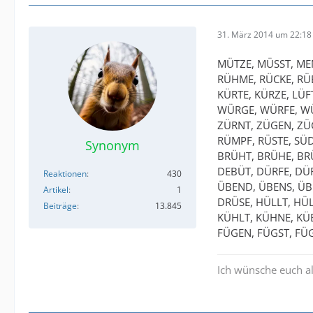
31. März 2014 um 22:18
MÜTZE, MÜSST, ME
RÜHME, RÜCKE, RÜB
KÜRTE, KÜRZE, LÜ
WÜRGE, WÜRFE, WÜ
ZÜRNT, ZÜGEN, ZÜ
RÜMPF, RÜSTE, SÜD
Synonym
BRÜHT, BRÜHE, BRÜ
DEBÜT, DÜRFE, DÜ
Reaktionen
430
ÜBEND, ÜBENS, ÜB
Artikel
1
DRÜSE, HÜLLT, HÜ
Beiträge
13.845
KÜHLT, KÜHNE, KÜB
FÜGEN, FÜGST, FÜG
Ich wünsche euch al