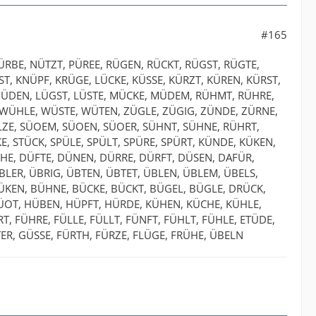
#165
RBE, NÜTZT, PÜREE, RÜGEN, RÜCKT, RÜGST, RÜGTE,
T, KNÜPF, KRÜGE, LÜCKE, KÜSSE, KÜRZT, KÜREN, KÜRST,
MÜDEN, LÜGST, LÜSTE, MÜCKE, MÜDEM, RÜHMT, RÜHRE,
WÜHLE, WÜSTE, WÜTEN, ZÜGLE, ZÜGIG, ZÜNDE, ZÜRNE,
LZE, SÜOEM, SÜOEN, SÜOER, SÜHNT, SÜHNE, RÜHRT,
E, STÜCK, SPÜLE, SPÜLT, SPÜRE, SPÜRT, KÜNDE, KÜKEN,
ÜHE, DÜFTE, DÜNEN, DÜRRE, DÜRFT, DÜSEN, DAFÜR,
LER, ÜBRIG, ÜBTEN, ÜBTET, ÜBLEN, ÜBLEM, ÜBELS,
ÜKEN, BÜHNE, BÜCKE, BÜCKT, BÜGEL, BÜGLE, DRÜCK,
ÜOT, HÜBEN, HÜPFT, HÜRDE, KÜHEN, KÜCHE, KÜHLE,
, FÜHRE, FÜLLE, FÜLLT, FÜNFT, FÜHLT, FÜHLE, ETÜDE,
ER, GÜSSE, FÜRTH, FÜRZE, FLÜGE, FRÜHE, ÜBELN