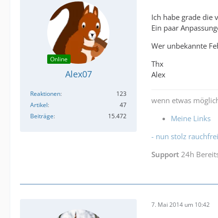
Ich habe grade die v
Ein paar Anpassunge
Wer unbekannte Fehl
Online
Thx
Alex07
Alex
Reaktionen
123
wenn etwas möglich
Artikel
47
Beiträge
15.472
Meine Links
- nun stolz rauchfrei
Support
24h Bereit
7. Mai 2014 um 10:42