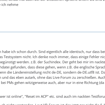
e ich nehme
 habe ich schon durch. Sind eigentlich alle identisch, nur dass b
das Testsystem nicht. Ich denke noch immer, dass einige Fehler ni
egünstigt werden. z.B. der Suchindex. Der geht bei mir im nackt
datei gefunden, dass diese gehen, wenn z.B. die englische Sprachd
wenn die Ländereinstellung nicht de-DE, sondern de-DE.utf8 ist. D
 und das eben autark, ohne das Live-Forum zu zerschießen. Auch 
bei PMs gehen witzigerweise auch, aber nur in eine Richtung (da 
er ist online", "Reset im ACP" etc. sind auch im nackten Testforu