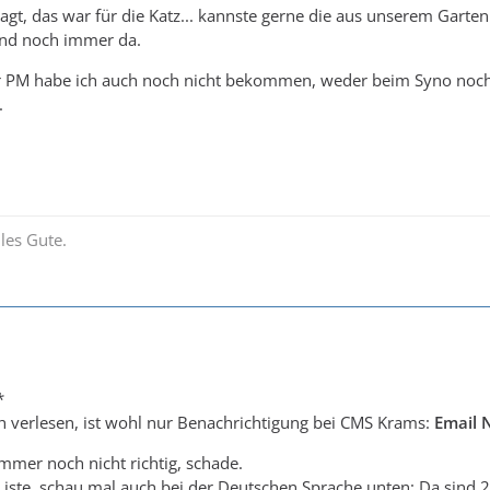
agt, das war für die Katz... kannste gerne die aus unserem Garte
ind noch immer da.
 PM habe ich auch noch nicht bekommen, weder beim Syno noch bei
.
les Gute.
*
h verlesen, ist wohl nur Benachrichtigung bei CMS Krams:
Email N
immer noch nicht richtig, schade.
 Liste, schau mal auch bei der Deutschen Sprache unten: Da sind 2 