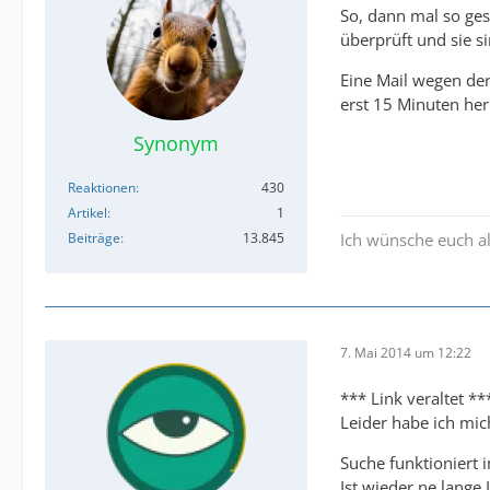
So, dann mal so ges
überprüft und sie s
Eine Mail wegen der
erst 15 Minuten her
Synonym
Reaktionen
430
Artikel
1
Beiträge
13.845
Ich wünsche euch al
7. Mai 2014 um 12:22
*** Link veraltet **
Leider habe ich mic
Suche funktioniert 
Ist wieder ne lange