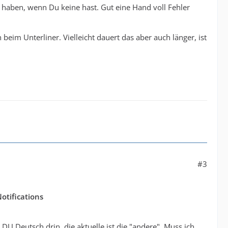
n haben, wenn Du keine hast. Gut eine Hand voll Fehler
m Unterliner. Vielleicht dauert das aber auch länger, ist
#3
otifications
DU Deutsch drin, die aktuelle ist die "andere". Muss ich