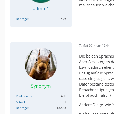
mal schauen welch
admin1
Beiträge
476
7. Mai 2014 um 12:44
Die beiden Sprachen
Aber Alex, vergiss 
bzw. dadurch eher b
Bezug auf die Sprach
dass einiges geht, 
Datenbestand testen
Synonym
Benachrichtigungen 
bleibt auch falsch).
Reaktionen
430
Artikel
1
Andere Dinge, wie "w
Beiträge
13.845