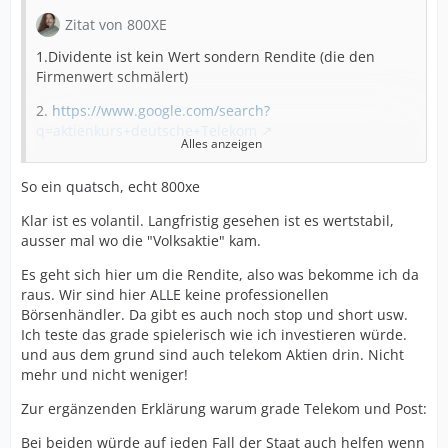
Zitat von 800XE
1.Dividente ist kein Wert sondern Rendite (die den
Firmenwert schmälert)
2.
https://www.google.com/search?
q=aktienkurs+deutsche+Telekom
Alles anzeigen
52-Wo-Tief 10€45
So ein quatsch, echt 800xe
52-Wo-Hoch 16€74
Klar ist es volantil. Langfristig gesehen ist es wertstabil,
von unten nach oben 50% UNterschied .... das ist nicht
ausser mal wo die "Volksaktie" kam.
stabil, das ist volatil
Es geht sich hier um die Rendite, also was bekomme ich da
Du sagst "Es gibt einige"
raus. Wir sind hier ALLE keine professionellen
Börsenhändler. Da gibt es auch noch stop und short usw.
Du sagst "Es wird keiner machen"
Ich teste das grade spielerisch wie ich investieren würde.
und aus dem grund sind auch telekom Aktien drin. Nicht
was jetzt? alles Telekom oder gibts doch was das
mehr und nicht weniger!
anderen gehört udn damit den Wert des Monopolisten
schmälert
Zur ergänzenden Erklärung warum grade Telekom und Post:
Bei beiden würde auf jeden Fall der Staat auch helfen wenn