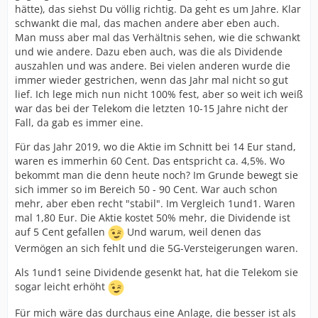
hätte), das siehst Du völlig richtig. Da geht es um Jahre. Klar
schwankt die mal, das machen andere aber eben auch.
Man muss aber mal das Verhältnis sehen, wie die schwankt
und wie andere. Dazu eben auch, was die als Dividende
auszahlen und was andere. Bei vielen anderen wurde die
immer wieder gestrichen, wenn das Jahr mal nicht so gut
lief. Ich lege mich nun nicht 100% fest, aber so weit ich weiß
war das bei der Telekom die letzten 10-15 Jahre nicht der
Fall, da gab es immer eine.
Für das Jahr 2019, wo die Aktie im Schnitt bei 14 Eur stand,
waren es immerhin 60 Cent. Das entspricht ca. 4,5%. Wo
bekommt man die denn heute noch? Im Grunde bewegt sie
sich immer so im Bereich 50 - 90 Cent. War auch schon
mehr, aber eben recht "stabil". Im Vergleich 1und1. Waren
mal 1,80 Eur. Die Aktie kostet 50% mehr, die Dividende ist
auf 5 Cent gefallen
Und warum, weil denen das
Vermögen an sich fehlt und die 5G-Versteigerungen waren.
Als 1und1 seine Dividende gesenkt hat, hat die Telekom sie
sogar leicht erhöht
Für mich wäre das durchaus eine Anlage, die besser ist als