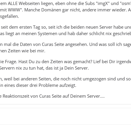
 dem ALLE Webseiten liegen, eben ohne die Subs "imgX" und "osm
it WWW". Manche Domänen gar nicht, andere immer wieder. Abe
sgefallen.
seit dem ersten Tag so, seit ich die beiden neuen Server habe un
as liegt an meinen Systemen und hab daher schlicht nix geschrie
n mal die Daten von Curas Seite angesehen. Und was soll ich s
hen Zeiten wie bei mir.
die Frage. Hast Du zu den Zeiten was gemacht? Lief bei Dir irgend
rvern nix zu tun hat, das ist ja Dein Server.
, weil bei anderen Seiten, die noch nicht umgezogen sind und somi
n eines dieser drei Probleme aufzeigt.
ie Reaktionszeit von Curas Seite auf Deinem Server....