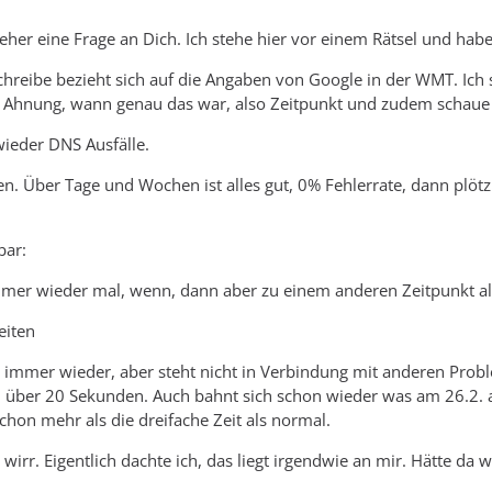
l eher eine Frage an Dich. Ich stehe hier vor einem Rätsel und ha
chreibe bezieht sich auf die Angaben von Google in der WMT. Ich s
 Ahnung, wann genau das war, also Zeitpunkt und zudem schaue ic
wieder DNS Ausfälle.
en. Über Tage und Wochen ist alles gut, 0% Fehlerrate, dann plöt
bar:
er wieder mal, wenn, dann aber zu einem anderen Zeitpunkt als 
eiten
 immer wieder, aber steht nicht in Verbindung mit anderen Probl
 über 20 Sekunden. Auch bahnt sich schon wieder was am 26.2. an
t schon mehr als die dreifache Zeit als normal.
 wirr. Eigentlich dachte ich, das liegt irgendwie an mir. Hätte d