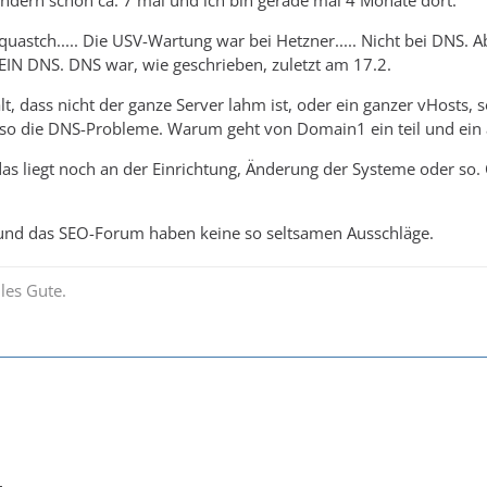
sondern schon ca. 7 mal und ich bin gerade mal 4 Monate dort.
t quastch..... Die USV-Wartung war bei Hetzner..... Nicht bei DNS. 
EIN DNS. DNS war, wie geschrieben, zuletzt am 17.2.
lt, dass nicht der ganze Server lahm ist, oder ein ganzer vHosts
so die DNS-Probleme. Warum geht von Domain1 ein teil und ein a
das liegt noch an der Einrichtung, Änderung der Systeme oder so.
und das SEO-Forum haben keine so seltsamen Ausschläge.
les Gute.