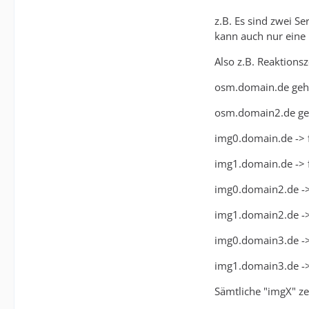
z.B. Es sind zwei Se
kann auch nur eine
Also z.B. Reaktionsz
osm.domain.de geht 
osm.domain2.de ge
img0.domain.de -> f
img1.domain.de -> f
img0.domain2.de -> 
img1.domain2.de -
img0.domain3.de -
img1.domain3.de -> 
Sämtliche "imgX" ze