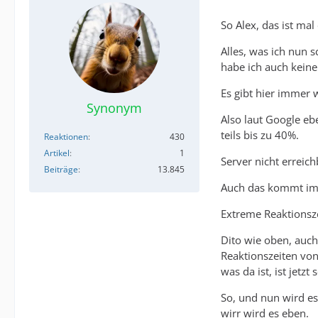
So Alex, das ist ma
Alles, was ich nun s
habe ich auch keine
Es gibt hier immer 
Synonym
Also laut Google eb
teils bis zu 40%.
Reaktionen
430
Artikel
1
Server nicht erreich
Beiträge
13.845
Auch das kommt imm
Extreme Reaktionsz
Dito wie oben, auch
Reaktionszeiten von
was da ist, ist jetz
So, und nun wird es
wirr wird es eben.