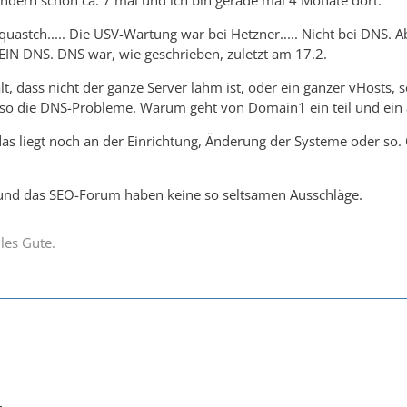
sondern schon ca. 7 mal und ich bin gerade mal 4 Monate dort.
t quastch..... Die USV-Wartung war bei Hetzner..... Nicht bei DNS. 
EIN DNS. DNS war, wie geschrieben, zuletzt am 17.2.
lt, dass nicht der ganze Server lahm ist, oder ein ganzer vHosts
so die DNS-Probleme. Warum geht von Domain1 ein teil und ein a
das liegt noch an der Einrichtung, Änderung der Systeme oder so.
und das SEO-Forum haben keine so seltsamen Ausschläge.
les Gute.