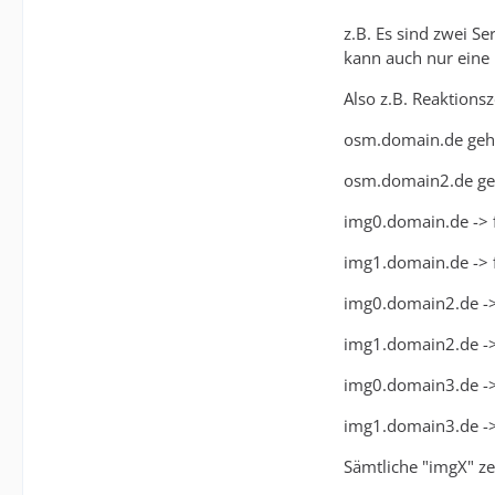
z.B. Es sind zwei Se
kann auch nur eine
Also z.B. Reaktionsz
osm.domain.de geht 
osm.domain2.de ge
img0.domain.de -> f
img1.domain.de -> f
img0.domain2.de -> 
img1.domain2.de -
img0.domain3.de -
img1.domain3.de -> 
Sämtliche "imgX" ze