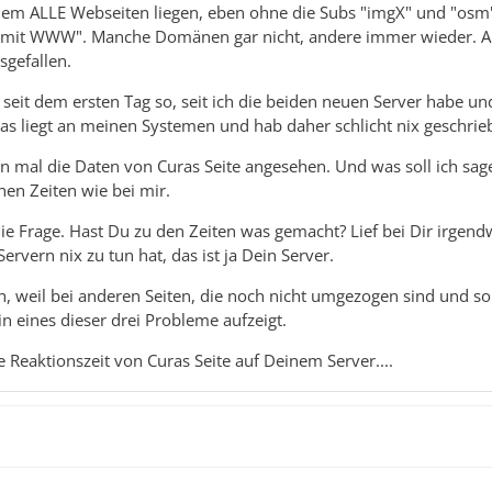
 dem ALLE Webseiten liegen, eben ohne die Subs "imgX" und "osm
it WWW". Manche Domänen gar nicht, andere immer wieder. Abe
sgefallen.
seit dem ersten Tag so, seit ich die beiden neuen Server habe un
as liegt an meinen Systemen und hab daher schlicht nix geschrie
n mal die Daten von Curas Seite angesehen. Und was soll ich s
hen Zeiten wie bei mir.
die Frage. Hast Du zu den Zeiten was gemacht? Lief bei Dir irgend
rvern nix zu tun hat, das ist ja Dein Server.
, weil bei anderen Seiten, die noch nicht umgezogen sind und somi
n eines dieser drei Probleme aufzeigt.
ie Reaktionszeit von Curas Seite auf Deinem Server....