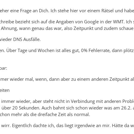
l eher eine Frage an Dich. Ich stehe hier vor einem Rätsel und ha
chreibe bezieht sich auf die Angaben von Google in der WMT. Ich s
 Ahnung, wann genau das war, also Zeitpunkt und zudem schaue ic
wieder DNS Ausfälle.
en. Über Tage und Wochen ist alles gut, 0% Fehlerrate, dann plöt
bar:
er wieder mal, wenn, dann aber zu einem anderen Zeitpunkt als 
eiten
 immer wieder, aber steht nicht in Verbindung mit anderen Probl
 über 20 Sekunden. Auch bahnt sich schon wieder was am 26.2. an
t schon mehr als die dreifache Zeit als normal.
 wirr. Eigentlich dachte ich, das liegt irgendwie an mir. Hätte d