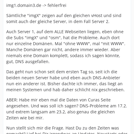
img1.domain3.de -> fehlerfrei
Sämtliche "imgX" zeigen auf den gleichen vHost und sind
somit auch der gleiche Server, in dem Fall Server 2.
Auch Server 1, auf dem ALLE Webseiten liegen, eben ohne
die Subs "imgX" und "osm", hat die Probleme. Auch dort
nur einzelne Domänen. Mal "ohne WWW", mal "mit WWW".
Manche Domänen gar nicht, andere immer wieder. Aber
niemals eine Domain komplett, sodass ich sagen könnte,
gut, DNS ausgefallen.
Das geht nun schon seit dem ersten Tag so, seit ich die
beiden neuen Server habe und eben auch DNS-Anbieter
nun ein anderer ist. Bisher dachte ich immer, das liegt an
meinen Systemen und hab daher schlicht nix geschrieben.
ABER: Habe mir eben mal die Daten von Curas Seite
angesehen. Und was soll ich sagen? DNS-Probleme am 17.2.
und extrem langsam am 23.2, also genau die gleichen
Zeiten wie bei mir.
Nun stellt sich mir die Frage. Hast Du zu den Zeiten was
gemacht? Lief bei Dir irgendwas an Updates, Neustarts oder