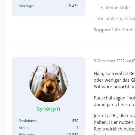
Beiträge
15.472
Meine Links
- nun stolz rauchfrei
Support
24h Bereit
3. Dezember 2022 um 0
Naja, so trival ist
oder weniger das Gl
Software braucht un
Pauschal sagen "nut
damit ja nichts zu 
Synonym
Joomla z.B., die nu
Reaktionen
430
haben. Hier nutzen 
Artikel
1
Redis wirklich hätt
Beiträge
13.845