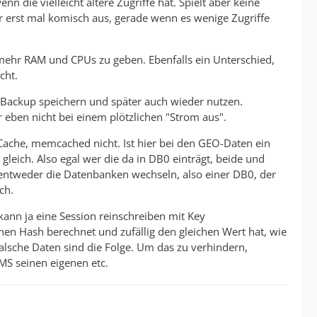
n die vielleicht ältere Zugriffe hat. Spielt aber keine
ber erst mal komisch aus, gerade wenn es wenige Zugriffe
mehr RAM und CPUs zu geben. Ebenfalls ein Unterschied,
cht.
er Backup speichern und später auch wieder nutzen.
eben nicht bei einem plötzlichen "Strom aus".
-Cache, memcached nicht. Ist hier bei den GEO-Daten ein
leich. Also egal wer die da in DB0 einträgt, beide und
ntweder die Datenbanken wechseln, also einer DB0, der
ch.
 kann ja eine Session reinschreiben mit Key
Hash berechnet und zufällig den gleichen Wert hat, wie
alsche Daten sind die Folge. Um das zu verhindern,
MS seinen eigenen etc.