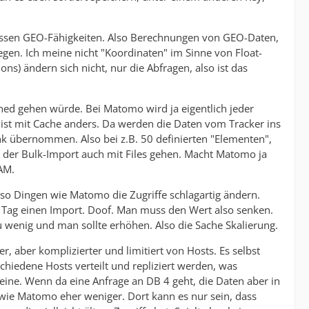
dessen GEO-Fähigkeiten. Also Berechnungen von GEO-Daten,
n. Ich meine nicht "Koordinaten" im Sinne von Float-
) ändern sich nicht, nur die Abfragen, also ist das
ed gehen würde. Bei Matomo wird ja eigentlich jeder
s ist mit Cache anders. Da werden die Daten vom Tracker ins
nk übernommen. Also bei z.B. 50 definierten "Elementen",
e der Bulk-Import auch mit Files gehen. Macht Matomo ja
AM.
so Dingen wie Matomo die Zugriffe schlagartig ändern.
 Tag einen Import. Doof. Man muss den Wert also senken.
 wenig und man sollte erhöhen. Also die Sache Skalierung.
er, aber komplizierter und limitiert von Hosts. Es selbst
hiedene Hosts verteilt und repliziert werden, was
leine. Wenn da eine Anfrage an DB 4 geht, die Daten aber in
s wie Matomo eher weniger. Dort kann es nur sein, dass