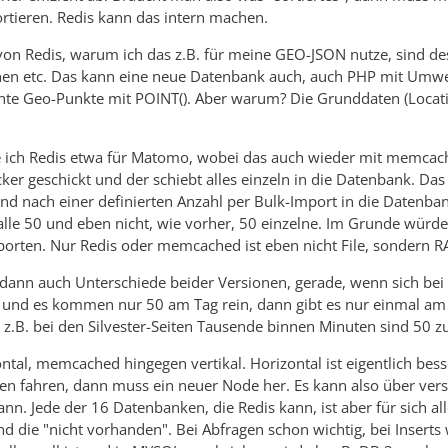
ortieren. Redis kann das intern machen.
l von Redis, warum ich das z.B. für meine GEO-JSON nutze, sind 
en etc. Das kann eine neue Datenbank auch, auch PHP mit Umwege
te Geo-Punkte mit POINT(). Aber warum? Die Grunddaten (Locations
e ich Redis etwa für Matomo, wobei das auch wieder mit memcach
ker geschickt und der schiebt alles einzeln in die Datenbank. Da
nd nach einer definierten Anzahl per Bulk-Import in die Datenba
alle 50 und eben nicht, wie vorher, 50 einzelne. Im Grunde würd
mporten. Nur Redis oder memcached ist eben nicht File, sondern R
dann auch Unterschiede beider Versionen, gerade, wenn sich bei 
rt und es kommen nur 50 am Tag rein, dann gibt es nur einmal am
B. bei den Silvester-Seiten Tausende binnen Minuten sind 50 zu
ontal, memcached hingegen vertikal. Horizontal ist eigentlich bess
en fahren, dann muss ein neuer Node her. Es kann also über versc
n. Jede der 16 Datenbanken, die Redis kann, ist aber für sich al
nd die "nicht vorhanden". Bei Abfragen schon wichtig, bei Insert