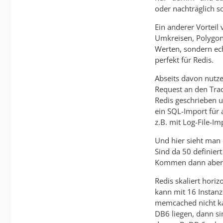
oder nachträglich s
Ein anderer Vortei
Umkreisen, Polygon
Werten, sondern ech
perfekt für Redis.
Abseits davon nutz
Request an den Trac
Redis geschrieben u
ein SQL-Import für 
z.B. mit Log-File-I
Und hier sieht man 
Sind da 50 definie
Kommen dann aber z.
Redis skaliert horiz
kann mit 16 Instanz
memcached nicht kan
DB6 liegen, dann si