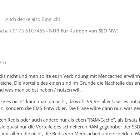
 -
Ich denke also Bing ich!
schaft 0173 6107465 -
NUR Für Kunden von SEO NW!
7:11
 Redis nicht und man sollte es in Verbindung mit Mencached erwäh
eiche. Die Vorteile des einen sind im Grunde die Nachteile des 
d was man selbst haben / nutzen will.
ze es nicht" kann man da nicht, da wohl 99,9% aller User es nut
tun, sondern die CMS-Entwickler. Die Frage wäre dann nur, was g
tzen Redis oder auch andere nur als eben "RAM-Cache", als Ersatz 
sie quasi nur die Vorteile des schnelleren RAM gegenüber der SSD
e. Vor allem die nicht, die Redis von Memcached unterscheiden. W