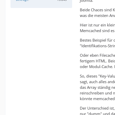
Joomla.
Beide Chaces sind K
was die meisten A
Hier ist nur ein kl
Memcached sind es 1
Bestes Beispiel für 
"Identifikations-Str
Oder eben Filecache
fertigem HTML. Bei
oder Modul-Cache. D
So, dieses "Key-Valu
sagt, auch alles an
das Array ständig ne
reinschreiben und n
könnte memcached 
Der Unterschied ist
nur "dumm" und dahe