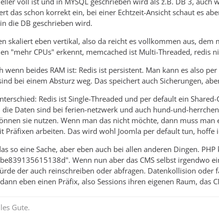
ller voll ist und in MYSQL geschrieben wird als z.B. DB 3, auch wen
ert das schon korrekt ein, bei einer Echtzeit-Ansicht schaut es a
 in die DB geschrieben wird.
skaliert eben vertikal, also da reicht es vollkommen aus, dem 
en "mehr CPUs" erkennt, memcached ist Multi-Threaded, redis ni
ch wenn beides RAM ist: Redis ist persistent. Man kann es also p
d bei einem Absturz weg. Das speichert auch Sicherungen, aber 
nterschied: Redis ist Single-Threaded und per default ein Shared
n die Daten sind bei ferien-netzwerk und auch hund-und-herrchen g
können sie nutzen. Wenn man das nicht möchte, dann muss man e
 Präfixen arbeiten. Das wird wohl Joomla per default tun, hoffe i
t das so eine Sache, aber eben auch bei allen anderen Dingen. PHP
839135615138d". Wenn nun aber das CMS selbst irgendwo einen 
ürde der auch reinschreiben oder abfragen. Datenkollision oder f
ann eben einen Präfix, also Sessions ihren eigenen Raum, das C
les Gute.