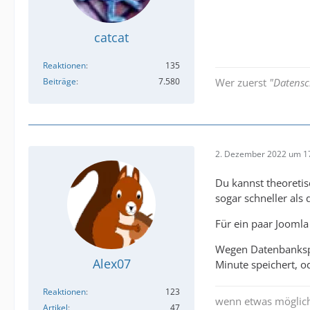
catcat
Reaktionen
135
Beiträge
7.580
Wer zuerst
"Datensc
2. Dezember 2022 um 1
Du kannst theoretisc
sogar schneller als 
Für ein paar Joomla 
Wegen Datenbankspe
Alex07
Minute speichert, o
Reaktionen
123
wenn etwas möglich
Artikel
47