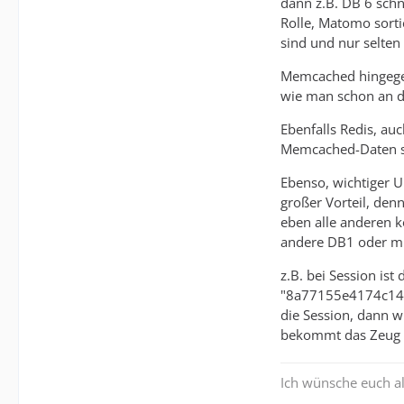
dann z.B. DB 6 schne
Rolle, Matomo sorti
sind und nur selten
Memcached hingegen 
wie man schon an d
Ebenfalls Redis, au
Memcached-Daten sin
Ebenso, wichtiger U
großer Vorteil, den
eben alle anderen 
andere DB1 oder mit
z.B. bei Session is
"8a77155e4174c14be
die Session, dann w
bekommt das Zeug d
Ich wünsche euch al