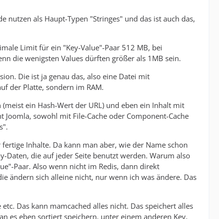
de nutzen als Haupt-Typen "Stringes" und das ist auch das,
ximale Limit für ein "Key-Value"-Paar 512 MB, bei
enn die wenigsten Values dürften größer als 1MB sein.
ion. Die ist ja genau das, also eine Datei mit
 auf der Platte, sondern im RAM.
n (meist ein Hash-Wert der URL) und eben ein Inhalt mit
ht Joomla, sowohl mit File-Cache oder Component-Cache
s".
für fertige Inhalte. Da kann man aber, wie der Name schon
ay-Daten, die auf jeder Seite benutzt werden. Warum also
lue"-Paar. Also wenn nicht im Redis, dann direkt
ie ändern sich alleine nicht, nur wenn ich was ändere. Das
e etc. Das kann mamcached alles nicht. Das speichert alles
n es eben sortiert speichern, unter einem anderen Key,