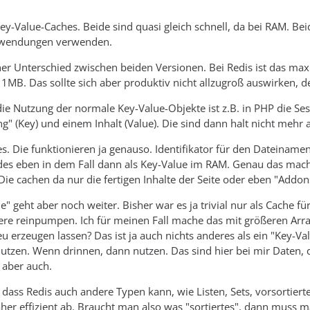
ey-Value-Caches. Beide sind quasi gleich schnell, da bei RAM. Bei
nwendungen verwenden.
einer Unterschied zwischen beiden Versionen. Bei Redis ist das ma
MB. Das sollte sich aber produktiv nicht allzugroß auswirken, d
die Nutzung der normale Key-Value-Objekte ist z.B. in PHP die Sess
ing" (Key) und einem Inhalt (Value). Die sind dann halt nicht mehr
s. Die funktionieren ja genauso. Identifikator für den Dateiname
des eben in dem Fall dann als Key-Value im RAM. Genau das mac
ie cachen da nur die fertigen Inhalte der Seite oder eben "Addon
e" geht aber noch weiter. Bisher war es ja trivial nur als Cache 
dere reinpumpen. Ich für meinen Fall mache das mit größeren Arr
u erzeugen lassen? Das ist ja auch nichts anderes als ein "Key-Va
utzen. Wenn drinnen, dann nutzen. Das sind hier bei mir Daten, d
aber auch.
, dass Redis auch andere Typen kann, wie Listen, Sets, vorsortiert
r effizient ab. Braucht man also was "sortiertes", dann muss ma