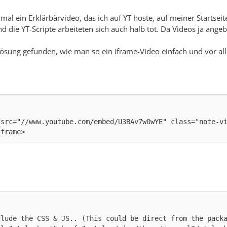
al ein Erklärbärvideo, das ich auf YT hoste, auf meiner Startseit
und die YT-Scripte arbeiteten sich auch halb tot. Da Videos ja an
 Lösung gefunden, wie man so ein iframe-Video einfach und vor al
 src="//www.youtube.com/embed/U3BAv7w0wYE" class="note-v
iframe>