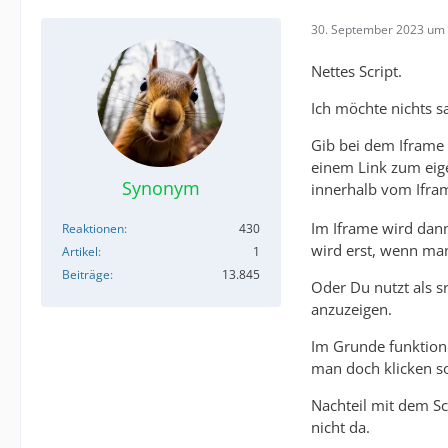
30. September 2023 um 
Nettes Script.
Ich möchte nichts s
Gib bei dem Iframe e
einem Link zum eige
Synonym
innerhalb vom Ifram
Im Iframe wird dann
Reaktionen
430
wird erst, wenn man
Artikel
1
Beiträge
13.845
Oder Du nutzt als sr
anzuzeigen.
Im Grunde funktioni
man doch klicken so
Nachteil mit dem Scr
nicht da.