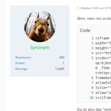
1. Oktober 2023 um 07:
Ähm, nein. Ins src
Code
Synonym
Reaktionen
430
srcdoc=
Artikel
1
op:0;bo
0 .75em
Beiträge
13.845
></ifra
Da ist also das "sty