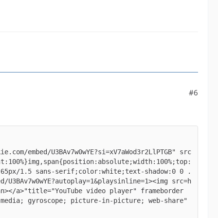
#6
kie.com/embed/U3BAv7w0wYE?si=xV7aWod3r2LlPTGB" src
ht:100%}img,span{position:absolute;width:100%;top:
:65px/1.5 sans-serif;color:white;text-shadow:0 0 .
ed/U3BAv7w0wYE?autoplay=1&playsinline=1><img src=h
an></a>"title="YouTube video player" frameborder
media; gyroscope; picture-in-picture; web-share" 