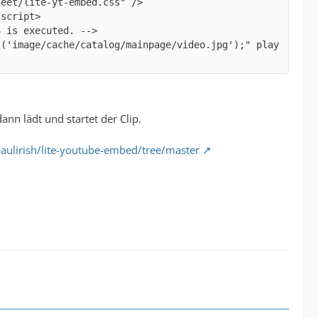
l('image/cache/catalog/mainpage/video.jpg');" play
ann lädt und startet der Clip.
paulirish/lite-youtube-embed/tree/master