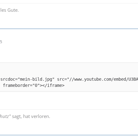
les Gute.
25
 srcdoc="mein-bild.jpg" src="//www.youtube.com/embed/U3B
" frameborder="0"></iframe>
hutz"
sagt, hat verloren.