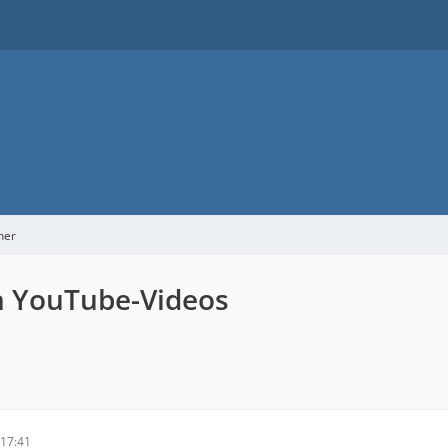
ner
n YouTube-Videos
17:41