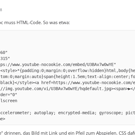
58
doc muss HTML-Code. So was etwa:
"<style>*{padding:0;margin:0;overflow:hidden}html,body{h
ttom:0;margin:auto}span{height:1.5em;text-align:center;fo
 black}</style><a href=https://www.youtube-nocookie.com/
me>
le" drinnen, das Bild mit Link und ein Pfeil zum Abspielen. CSS dafü