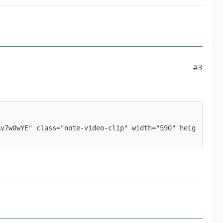
#3
Av7w0wYE" class="note-video-clip" width="590" heig