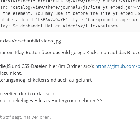
outube videoid="U3BAv7w0wYE" style="background-image: ur
Play: Seidenhandel Haller Video"></lite-youtube>
ur das Vorschaubild video.jpg.
r ein Play-Button über das Bild gelegt. Klickt man auf das Bild, d
ie JS und CSS-Dateien hier (im Ordner src/):
https://github.com/
azu nicht.
terungsmöglichkeiten sind auch aufgeführt.
adezeiten dürften klar sein.
ein beliebiges Bild als Hintergrund nehmen^^
hutz"
sagt, hat verloren.