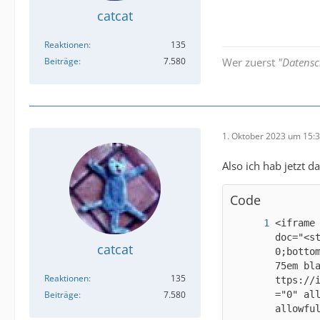
catcat
Reaktionen
135
Beiträge
7.580
Wer zuerst
"Datensc
1. Oktober 2023 um 15:
Also ich hab jetzt d
Code
<iframe
doc="<s
catcat
0;botto
75em bl
Reaktionen
135
ttps://
Beiträge
7.580
="0" al
allowfu