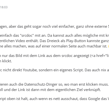
18:03
agen, aber das geht sogar noch viel einfacher, ganz ohne externe S
infach das "srcdoc" mit an. Da kannst auch alles mögliche mit krei
ntlichen Video enthält. Das Dreieck als Play-Button kannste ganz 
e alles machen, was auf einer normalen Seite auch machbar ist.
 nur das Bild mit dem Link aus dem srcdoc angezeigt (<a href="
 klickt.
c nicht direkt Youtube, sondern ein eigenes Script. Das auch nix 
eren auch die Datenschutz-Dinger so, wo man erst klicken muss.
ll und der Link ist dann mit dem eigentlichen Ziel verknüpft.
ipt oben ist halt, auch wenn es nett ausschaut, dass Google das Vi