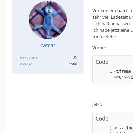
Vor kurzem hab ich m
sehr viel Ladezeit 
sich halt anpassen.
Ich habe jetzt eine
runterzieht:
catcat
Vorher:
Reaktionen
135
Code
Beiträge
7.580
<iframe
="0"></
Jetzt:
Code