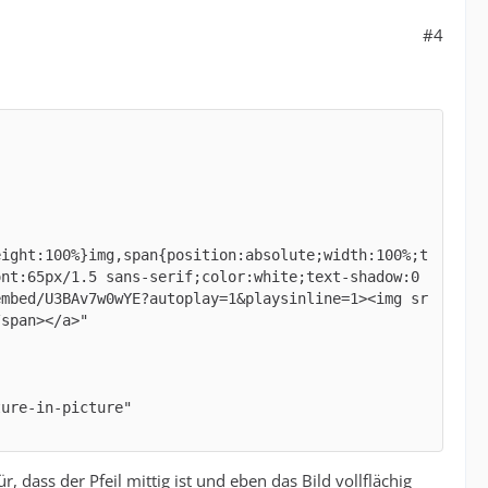
#4
eight:100%}img,span{position:absolute;width:100%;t
nt:65px/1.5 sans-serif;color:white;text-shadow:0 
embed/U3BAv7w0wYE?autoplay=1&playsinline=1><img sr
r, dass der Pfeil mittig ist und eben das Bild vollflächig