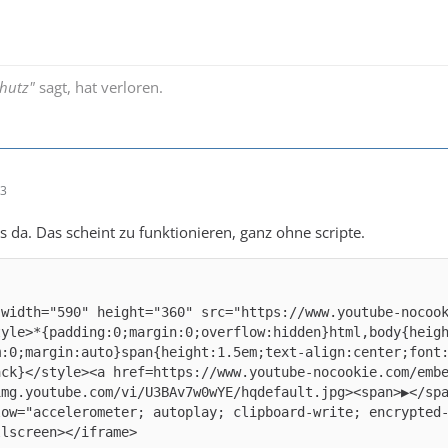
hutz"
sagt, hat verloren.
33
as da. Das scheint zu funktionieren, ganz ohne scripte.
 width="590" height="360" src="https://www.youtube-nocoo
tyle>*{padding:0;margin:0;overflow:hidden}html,body{heig
m:0;margin:auto}span{height:1.5em;text-align:center;font
ack}</style><a href=https://www.youtube-nocookie.com/emb
img.youtube.com/vi/U3BAv7w0wYE/hqdefault.jpg><span>▶</sp
low="accelerometer; autoplay; clipboard-write; encrypted-
llscreen></iframe>