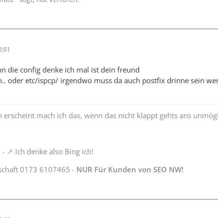
2:01
n die config denke ich mal ist dein freund
. oder etc/ispcp/ irgendwo muss da auch postfix drinne sein wen
 erscheint mach ich das, wenn das nicht klappt gehts ans unmög
 -
Ich denke also Bing ich!
schaft 0173 6107465 -
NUR Für Kunden von SEO NW!