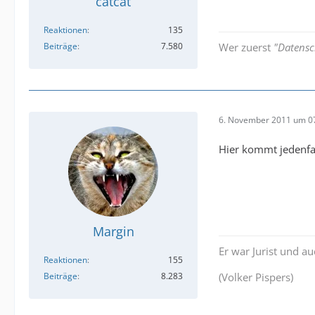
catcat
Reaktionen
135
Beiträge
7.580
Wer zuerst
"Datensc
6. November 2011 um 0
Hier kommt jedenfa
Margin
Er war Jurist und a
Reaktionen
155
Beiträge
8.283
(Volker Pispers)