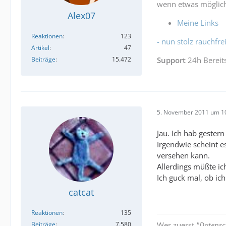
wenn etwas möglich
Alex07
Meine Links
Reaktionen
123
- nun stolz rauchfrei
Artikel
47
Beiträge
15.472
Support
24h Bereit
5. November 2011 um 1
Jau. Ich hab gester
Irgendwie scheint e
versehen kann.
Allerdings müßte ich
Ich guck mal, ob ic
catcat
Reaktionen
135
Beiträge
7.580
Wer zuerst
"Datensc