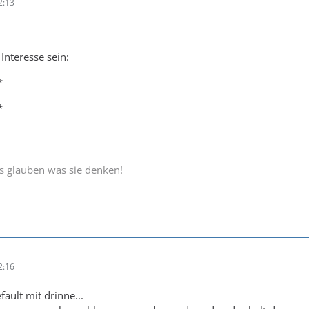
2:13
 Interesse sein:
*
*
es glauben was sie denken!
2:16
efault mit drinne...