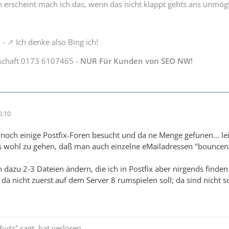
 erscheint mach ich das, wenn das nicht klappt gehts ans unmög
 -
Ich denke also Bing ich!
schaft 0173 6107465 -
NUR Für Kunden von SEO NW!
0:10
n noch einige Postfix-Foren besucht und da ne Menge gefunen... le
s wohl zu gehen, daß man auch einzelne eMailadressen "bouncen/
 dazu 2-3 Dateien ändern, die ich in Postfix aber nirgends finden
h da nicht zuerst auf dem Server 8 rumspielen soll; da sind nicht 
hutz"
sagt, hat verloren.