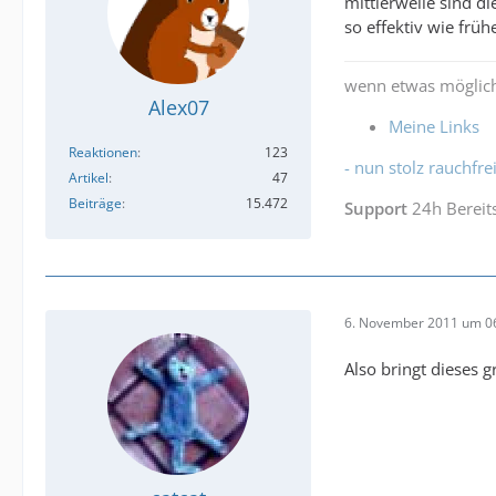
mittlerweile sind d
so effektiv wie früh
wenn etwas möglich
Alex07
Meine Links
Reaktionen
123
- nun stolz rauchfrei
Artikel
47
Beiträge
15.472
Support
24h Bereit
6. November 2011 um 0
Also bringt dieses g