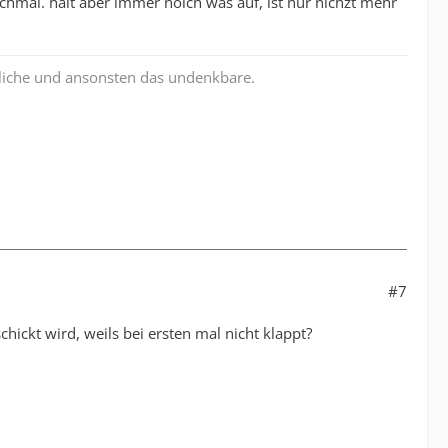
hmal. hält aber immer noich was auf, ist nur nichzt mehr
liche und ansonsten das undenkbare.
#7
schickt wird, weils bei ersten mal nicht klappt?