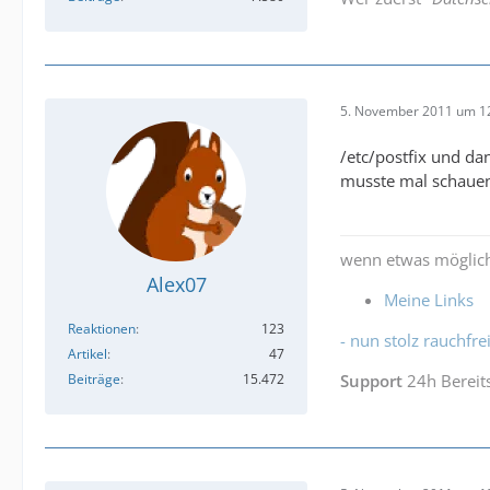
5. November 2011 um 1
/etc/postfix und dan
musste mal schauen.
wenn etwas möglich
Alex07
Meine Links
Reaktionen
123
- nun stolz rauchfrei
Artikel
47
Beiträge
15.472
Support
24h Bereit