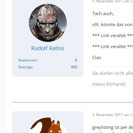
5. November 2011 um 1
Tach auch,
vllt. könnte das von
*** Link veraltet **
*** Link veraltet **
Rudolf Ratlos
Ciao
Reaktionen
6
Beiträge
403
Sie dürfen nicht all
(Heinz Ehrhardt)
5. November 2011 um 1
greylisting ist per d