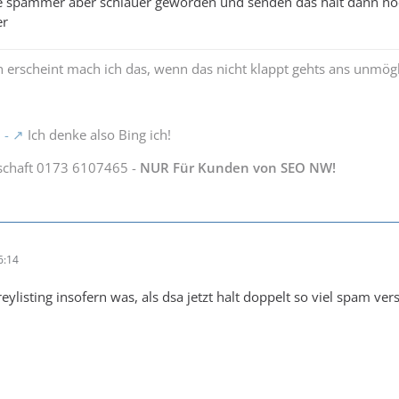
ie spammer aber schlauer geworden und senden das halt dann noc
er
 erscheint mach ich das, wenn das nicht klappt gehts ans unmög
 -
Ich denke also Bing ich!
schaft 0173 6107465 -
NUR Für Kunden von SEO NW!
6:14
reylisting insofern was, als dsa jetzt halt doppelt so viel spam ver