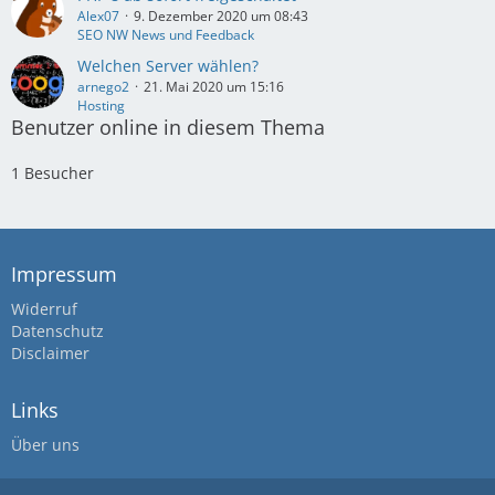
Alex07
9. Dezember 2020 um 08:43
SEO NW News und Feedback
Welchen Server wählen?
arnego2
21. Mai 2020 um 15:16
Hosting
Benutzer online in diesem Thema
1 Besucher
Impressum
Widerruf
Datenschutz
Disclaimer
Links
Über uns