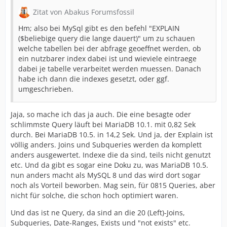
Zitat von Abakus Forumsfossil
Hm; also bei MySql gibt es den befehl "EXPLAIN
($beliebige query die lange dauert)" um zu schauen
welche tabellen bei der abfrage geoeffnet werden, ob
ein nutzbarer index dabei ist und wieviele eintraege
dabei je tabelle verarbeitet werden muessen. Danach
habe ich dann die indexes gesetzt, oder ggf.
umgeschrieben.
Jaja, so mache ich das ja auch. Die eine besagte oder
schlimmste Query läuft bei MariaDB 10.1. mit 0,82 Sek
durch. Bei MariaDB 10.5. in 14,2 Sek. Und ja, der Explain ist
völlig anders. Joins und Subqueries werden da komplett
anders ausgewertet. Indexe die da sind, teils nicht genutzt
etc. Und da gibt es sogar eine Doku zu, was MariaDB 10.5.
nun anders macht als MySQL 8 und das wird dort sogar
noch als Vorteil beworben. Mag sein, für 0815 Queries, aber
nicht für solche, die schon hoch optimiert waren.
Und das ist ne Query, da sind an die 20 (Left)-Joins,
Subqueries, Date-Ranges, Exists und "not exists" etc.