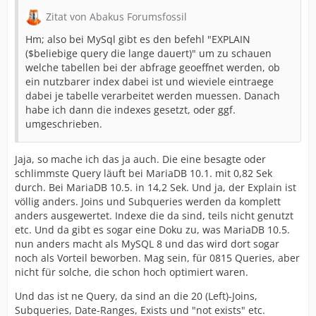
Zitat von Abakus Forumsfossil
Hm; also bei MySql gibt es den befehl "EXPLAIN
($beliebige query die lange dauert)" um zu schauen
welche tabellen bei der abfrage geoeffnet werden, ob
ein nutzbarer index dabei ist und wieviele eintraege
dabei je tabelle verarbeitet werden muessen. Danach
habe ich dann die indexes gesetzt, oder ggf.
umgeschrieben.
Jaja, so mache ich das ja auch. Die eine besagte oder
schlimmste Query läuft bei MariaDB 10.1. mit 0,82 Sek
durch. Bei MariaDB 10.5. in 14,2 Sek. Und ja, der Explain ist
völlig anders. Joins und Subqueries werden da komplett
anders ausgewertet. Indexe die da sind, teils nicht genutzt
etc. Und da gibt es sogar eine Doku zu, was MariaDB 10.5.
nun anders macht als MySQL 8 und das wird dort sogar
noch als Vorteil beworben. Mag sein, für 0815 Queries, aber
nicht für solche, die schon hoch optimiert waren.
Und das ist ne Query, da sind an die 20 (Left)-Joins,
Subqueries, Date-Ranges, Exists und "not exists" etc.