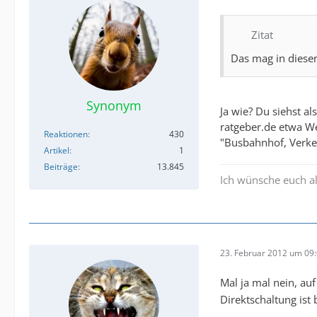
Zitat
Das mag in diesem
Synonym
Ja wie? Du siehst a
ratgeber.de etwa W
Reaktionen
430
"Busbahnhof, Verkeh
Artikel
1
Beiträge
13.845
Ich wünsche euch al
23. Februar 2012 um 09
Mal ja mal nein, au
Direktschaltung ist b