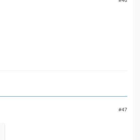
#46
#47