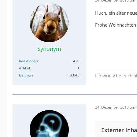
24. Dezember 2013 um 
Huch, ein alter ne
Frohe Weihnachten 
Synonym
Reaktionen
430
Artikel
1
Beiträge
13.845
Ich wünsche euch al
24. Dezember 2013 um 
Externer Inha