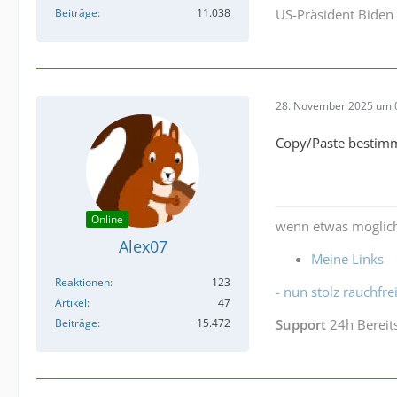
Beiträge
11.038
US-Präsident Biden 
28. November 2025 um 
Copy/Paste bestimmt 
Online
wenn etwas möglich
Alex07
Meine Links
Reaktionen
123
- nun stolz rauchfrei
Artikel
47
Beiträge
15.472
Support
24h Bereit