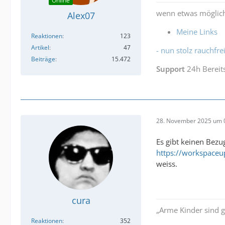
Online
wenn etwas möglich
Alex07
Meine Links
Reaktionen
123
Artikel
47
- nun stolz rauchfrei
Beiträge
15.472
Support
24h Bereit
28. November 2025 um 
Es gibt keinen Bezu
https://workspaceu
weiss.
cura
„Arme Kinder sind g
Reaktionen
352