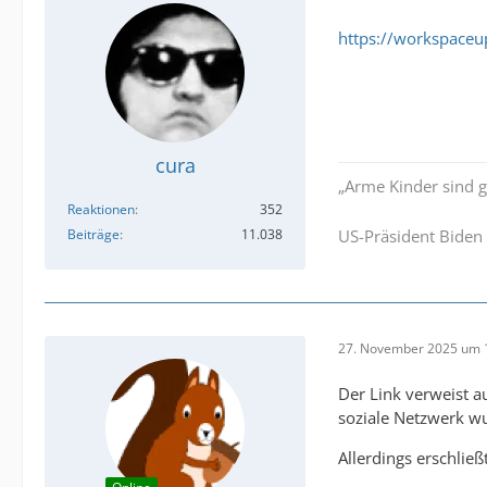
https://workspace
cura
„Arme Kinder sind g
Reaktionen
352
Beiträge
11.038
US-Präsident Biden 
27. November 2025 um 
Der Link verweist a
soziale Netzwerk wu
Allerdings erschlie