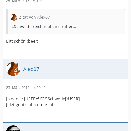
25. März 2015 um 19:23
Zitat von Alex07
...Schwede reich mal eins rüber...
Bitt schön :beer:
Alex07
25. März 2015 um 20:46
Jo danke [USER="62"]Schwede[/USER]
jetzt geht's ab on die falle