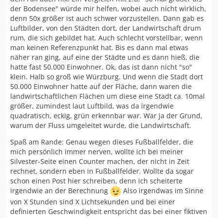
der Bodensee" würde mir helfen, wobei auch nicht wirklich,
denn 50x größer ist auch schwer vorzustellen. Dann gab es
Luftbilder, von den Städten dort, der Landwirtschaft drum
rum, die sich gebildet hat. Auch schlecht vorstellbar, wenn
man keinen Referenzpunkt hat. Bis es dann mal etwas
näher ran ging, auf eine der Städte und es dann hieß, die
hatte fast 50.000 Einwohner. Ok, das ist dann nicht "so"
klein. Halb so groß wie Würzburg. Und wenn die Stadt dort
50.000 Einwohner hatte auf der Fläche, dann waren die
landwirtschaftlichen Flächen um diese eine Stadt ca. 10mal
größer, zumindest laut Luftbild, was da irgendwie
quadratisch, eckig, grün erkennbar war. War ja der Grund,
warum der Fluss umgeleitet wurde, die Landwirtschaft.
Spaß am Rande: Genau wegen dieses Fußballfelder, die
mich persönlich immer nerven, wollte ich bei meiner
Silvester-Seite einen Counter machen, der nicht in Zeit
rechnet, sondern eben in Fußballfelder. Wollte da sogar
schon einen Post hier schreiben, denn ich scheiterte
irgendwie an der Berechnung
Also irgendwas im Sinne
von X Stunden sind X Lichtsekunden und bei einer
definierten Geschwindigkeit entspricht das bei einer fiktiven