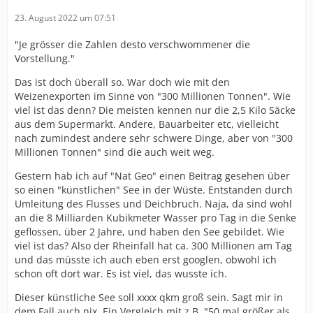
23. August 2022 um 07:51
"Je grösser die Zahlen desto verschwommener die
Vorstellung."
Das ist doch überall so. War doch wie mit den
Weizenexporten im Sinne von "300 Millionen Tonnen". Wie
viel ist das denn? Die meisten kennen nur die 2,5 Kilo Säcke
aus dem Supermarkt. Andere, Bauarbeiter etc, vielleicht
nach zumindest andere sehr schwere Dinge, aber von "300
Millionen Tonnen" sind die auch weit weg.
Gestern hab ich auf "Nat Geo" einen Beitrag gesehen über
so einen "künstlichen" See in der Wüste. Entstanden durch
Umleitung des Flusses und Deichbruch. Naja, da sind wohl
an die 8 Milliarden Kubikmeter Wasser pro Tag in die Senke
geflossen, über 2 Jahre, und haben den See gebildet. Wie
viel ist das? Also der Rheinfall hat ca. 300 Millionen am Tag
und das müsste ich auch eben erst googlen, obwohl ich
schon oft dort war. Es ist viel, das wusste ich.
Dieser künstliche See soll xxxx qkm groß sein. Sagt mir in
dem Fall auch nix. Ein Vergleich mit z.B. "50 mal größer als