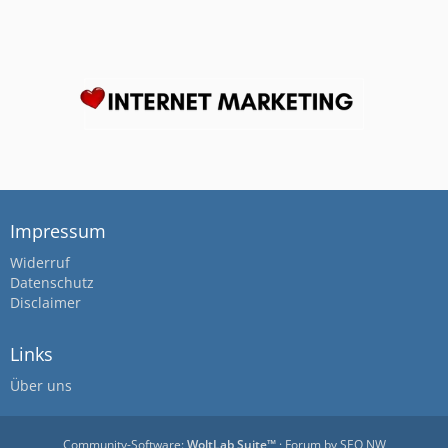
Impressum
Widerruf
Datenschutz
Disclaimer
Links
Über uns
Community-Software:
WoltLab Suite™
· Forum by
SEO NW