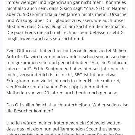
immer weniger und irgendwann gar nicht mehr. Könnte es
nicht also auch sein, dass G sich sagt: "Aha, SEO im Namen,
aber zu SEO kommt da ja seit Jahren nichts mehr". Ursache
und Wirkung, aber Du L glaubst zu wissen, wie auch unser
Mod hier, dass G das lediglich am Sachfremden festmacht.
Die paar Freds die sich mit Technischem befassen sieht G
möglichweise auch als seo-sachfremd.
Zwei Offthreads haben hier mittlerweile eine viertel Million
Aufrufe. Da wird der ein oder andere schon von aussen hier
rein gekommen sein und gedacht haben "Aja, ein Seoforum,
interessant". Echte Seothemen hat es hier seit Jahren nicht
mehr, verwunderlich ist es nicht, SEO ist tot und etwas
Erfolg kann man vielleicht noch in einer Nische mit drei,
vier Konkurrenten haben. Das klappt aber mit den
Methoden von vor 20 Jahren auch heute noch genauso.
Das Off solll möglichst auch unterbleiben. Woher sollen also
die Besucher kommen?
Und ich würde meinen Kater gegen ein Spiegelei wetten,
dass das mit dem nun aufflammenden Seoenthusiamus
keine vier Wochen geht und dann ist wieder Ruhe im Bau.